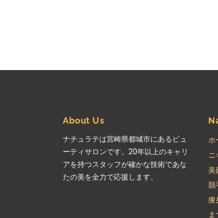
About Us
N
ナチュラテは宮崎県都城市にあるビュ
ホ
ーティサロンです。20年以上のキャリ
ニ
アを持つスタッフが確かな技術であな
美
たの美を全力で応援します。
脱
痩
ま