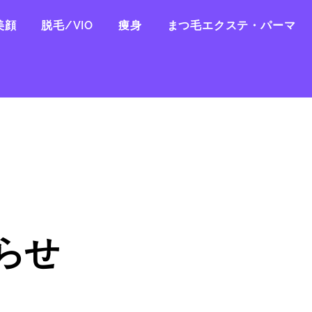
美顔
脱毛/VIO
痩身
まつ毛エクステ・パーマ
らせ