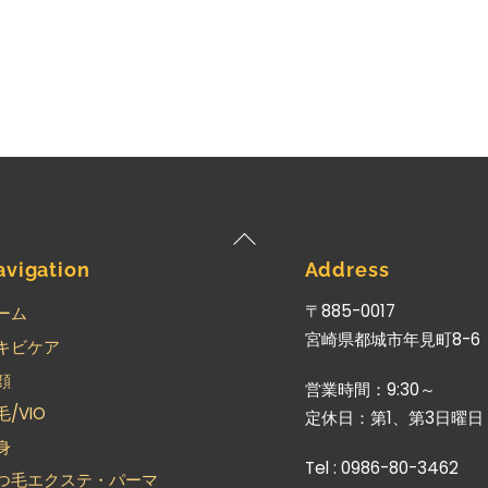
Back
To
avigation
Address
Top
〒885-0017
ーム
宮崎県都城市年見町8-6
キビケア
顔
営業時間：9:30～
毛/VIO
定休日：第1、第3日曜日
身
Tel : 0986-80-3462
つ毛エクステ・パーマ