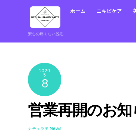
Skip
to
ホーム
ニキビケア
content
安心の痛くない脱毛
2020
5
8
営業再開のお知
News
ナチュラテ